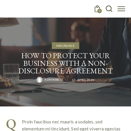
0
INSURANCE
HOW TO PROTECT YOUR
BUSINESS WITH A NON-
DISCLOSURE AGREEMENT
ADMIN8832
17. APRIL 2020
Q
Proin faucibus nec mauris a sodales, sed
elementum mi tincidunt. Sed eget viverra egestas