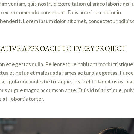
nim veniam, quis nostrud exercitation ullamco laboris nisi 
ip ex ea commodo consequat. Duis aute irure dolor in
henderit. Lorem ipsum dolor sit amet, consectetur adipis
ATIVE APPROACH TO EVERY PROJECT
n et egestas nulla. Pellentesque habitant morbi tristique
tus et netus et malesuada fames ac turpis egestas. Fusce
a, ligula non molestie tristique, justo elit blandit risus, bla
us augue magna accumsan ante. Duis id mi tristique, pulv
at, lobortis tortor.