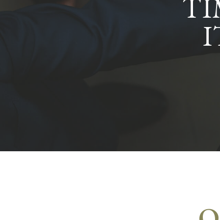
TI
I
Q