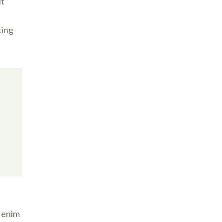
ut
cing
t enim