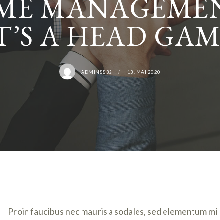
ME MANAGEME
T’S A HEAD GA
ADMIN8832
13. MAI 2020
Proin faucibus nec mauris a sodales, sed elementum mi