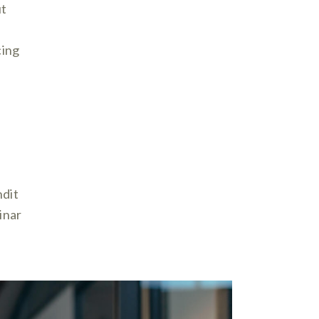
ut
cing
ndit
inar