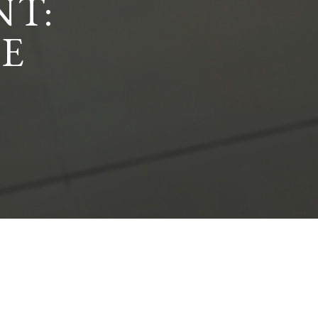
NT:
ME