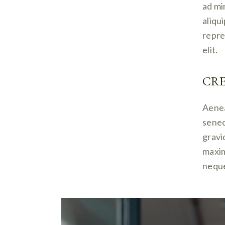
ad mi
aliqu
repre
elit.
CRE
Aenea
senec
gravid
maxim
neque 