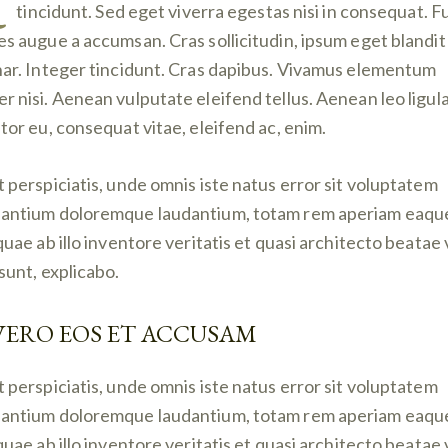
tincidunt. Sed eget viverra egestas nisi in consequat. F
es augue a accumsan. Cras sollicitudin, ipsum eget blandit
nar. Integer tincidunt. Cras dapibus. Vivamus elementum
r nisi. Aenean vulputate eleifend tellus. Aenean leo ligula
itor eu, consequat vitae, eleifend ac, enim.
t perspiciatis, unde omnis iste natus error sit voluptatem
antium doloremque laudantium, totam rem aperiam eaqu
 quae ab illo inventore veritatis et quasi architecto beatae 
 sunt, explicabo.
VERO EOS ET ACCUSAM
t perspiciatis, unde omnis iste natus error sit voluptatem
antium doloremque laudantium, totam rem aperiam eaqu
 quae ab illo inventore veritatis et quasi architecto beatae 