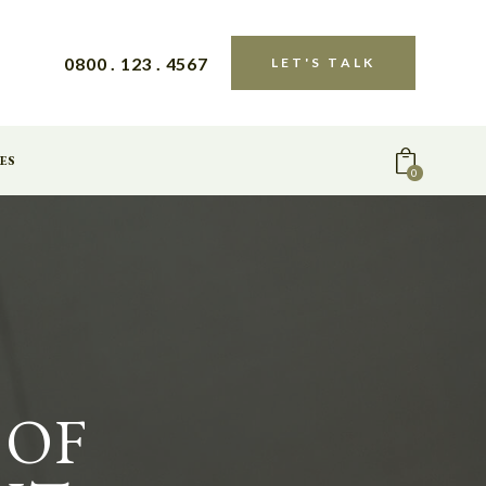
0800 . 123 . 4567
LET'S TALK
ES
0
 OF