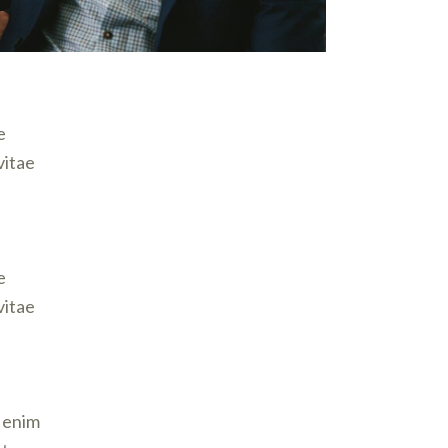
e
vitae
e
vitae
t enim