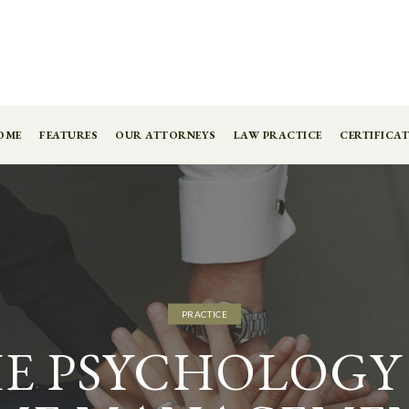
OME
FEATURES
OUR ATTORNEYS
LAW PRACTICE
CERTIFICAT
PRACTICE
E PSYCHOLOGY