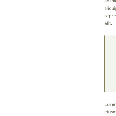
ad mi
aliqu
repre
elit.
Lorem
eiusm