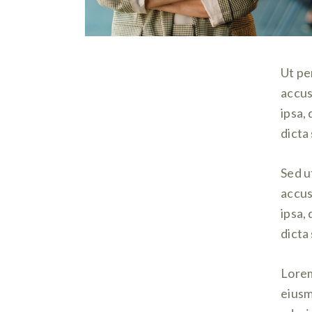
Ut pe
accus
ipsa,
dicta
Sed u
accus
ipsa,
dicta
Lorem
eiusm