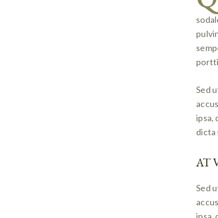
sodal
pulvi
sempe
portt
Sed u
accus
ipsa,
dicta
AT 
Sed u
accus
ipsa,