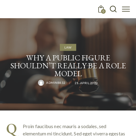
0
LAW
WHY A PUBLIC FIGURE
SHOULDN’T REALLY BE A ROLE
MODEL
ADMIN8832
21. APRIL 2020
Q
Proin faucibus nec mauris a sodales, sed
elementum mi tincidunt. Sed eget viverra egestas