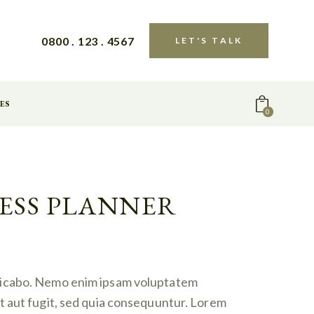
0800 . 123 . 4567
LET'S TALK
ES
0
ESS PLANNER
licabo. Nemo enim ipsam voluptatem
it aut fugit, sed quia consequuntur. Lorem