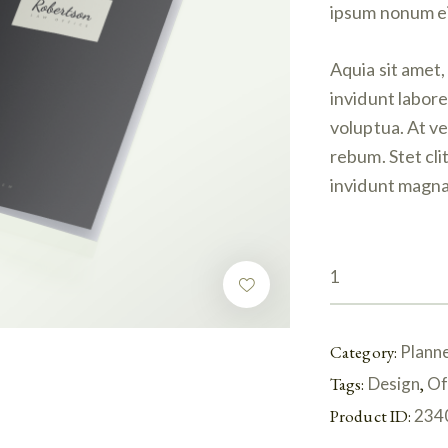
ipsum nonum ei
Aquia sit amet
invidunt labor
voluptua. At v
rebum. Stet cli
invidunt magna 
Category:
Plann
Tags:
Design
,
Of
Product ID:
234