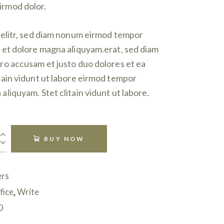
rmod dolor.
, elitr, sed diam nonum eirmod tempor
e et dolore magna aliquyam.erat, sed diam
ero accusam et justo duo dolores et ea
tain vidunt ut labore eirmod tempor
aliquyam. Stet clitain vidunt ut labore.
BUY NOW
ers
fice
,
Write
0