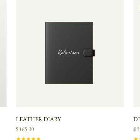
LEATHER DIARY
D
$
165.00
$
9