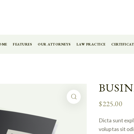
OME
FEATURES
OUR ATTORNEYS
LAW PRACTICE
CERTIFICAT
BUSIN
$
225.00
Dicta sunt exp
voluptas sit od